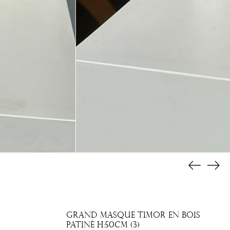
Previous
Nex
slide
slid
Grand masque Timor en bois
patiné H:50cm (3)