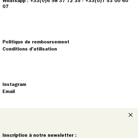
Whatsapp : +33(0)6 98 37 72 35 - +33(0)7 53 00 60
07
Politique de remboursement
Conditions d'utilisation
Instagram
Email
Clo
© 2026,
OfficeObjets
.
français
Inscription à notre newsletter :