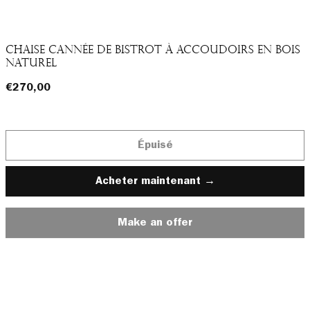
Chaise cannée de bistrot à accoudoirs en bois
naturel
Prix
€270,00
normal
Épuisé
Acheter maintenant
Make an offer