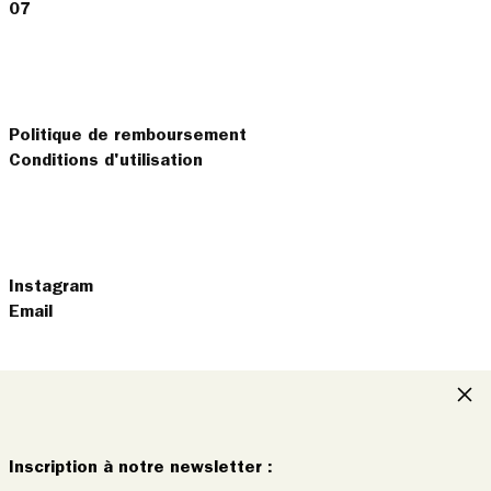
07
Politique de remboursement
Conditions d'utilisation
Instagram
Email
Fer
© 2026,
OfficeObjets
.
français
Inscription à notre newsletter :
Moyens
English