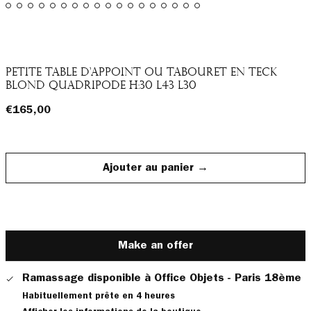
Petite table d'appoint ou tabouret en teck
blond quadripode H:30 L43 l30
Prix
€165,00
normal
Ajouter au panier →
Make an offer
Ramassage disponible à
Office Objets - Paris 18ème
Habituellement prête en 4 heures