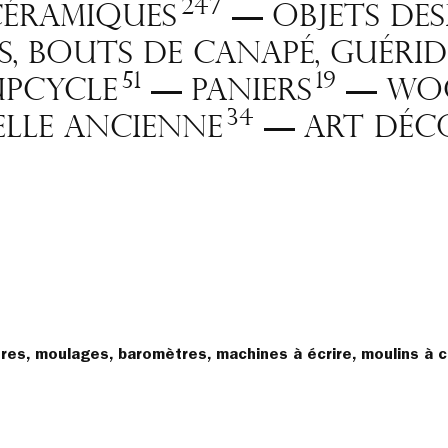
247
 céramiques
Objets de
—
s, bouts de canapé, guéri
51
19
Upcycle
Paniers
wo
—
—
34
elle ancienne
Art Déc
—
ures, moulages, baromètres, machines à écrire, moulins à 