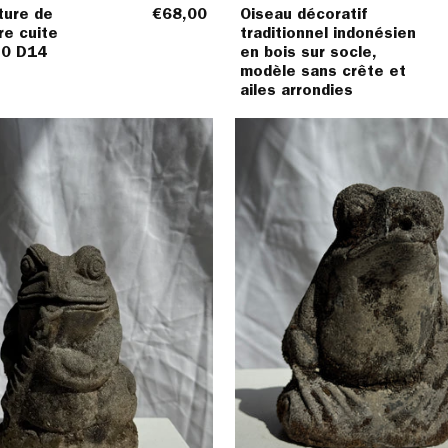
ture de
€68,00
Oiseau décoratif
re cuite
traditionnel indonésien
20 D14
en bois sur socle,
modèle sans crête et
ailes arrondies
Petite
Petite
grenouille
grenoui
sculpture
sculptu
de
de
pierre
pierre
calcaire
calcair
balinaise
balinai
joueuse
H14
de
l10,5
flûte
L10
H18
L12
l10