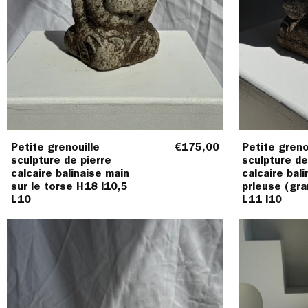
l10,5
L10
Petite grenouille
€175,00
Petite greno
sculpture de pierre
sculpture de
calcaire balinaise main
calcaire bali
sur le torse H18 l10,5
prieuse (gr
L10
L11 l10
Petite
grenouille
sculpture
de
pierre
calcaire
balinaise