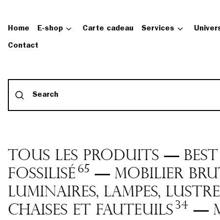
Home
E-shop
Carte cadeau
Services
Univer
Contact
Submit
Tous les produits
BEST
—
65
fossilisé
Mobilier bru
—
Luminaires, Lampes, Lustr
34
Chaises et fauteuils
—