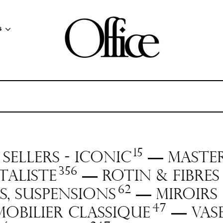
s
15
 SELLERS - ICONIC
Master
—
356
taliste
Rotin & fibre
—
62
es, Suspensions
Miroirs
—
47
Mobilier classique
Vas
—