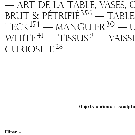
Art de la table, vases,
—
356
brut & pétrifié
Table
—
154
30
Teck
Manguier
—
—
41
9
White
Tissus
Vaiss
—
—
28
curiosité
Objets curieux : sculpt
Filter