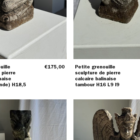
uille
€175,00
Petite grenouille
 pierre
sculpture de pierre
naise
calcaire balinaise
ande) H18,5
tambour H16 L9 l9
Sculpture
Sculptu
traditionnelle
traditi
indonésienne
indoné
de
de
sirène
divinité
en
ailée
roche
en