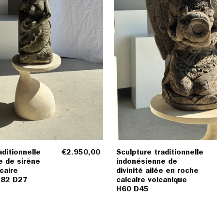
calcaire
roche
volcanique
calcair
H82
volcani
D27
H60
D45
aditionnelle
€2.950,00
Sculpture traditionnelle
e de sirène
indonésienne de
caire
divinité ailée en roche
H82 D27
calcaire volcanique
H60 D45