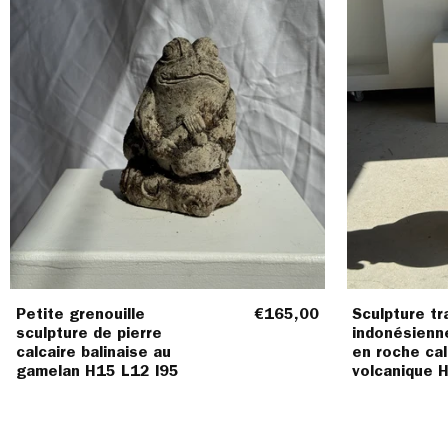
au
gamelan
H15
L12
l95
Petite grenouille
€165,00
Sculpture tr
sculpture de pierre
indonésienn
calcaire balinaise au
en roche cal
gamelan H15 L12 l95
volcanique 