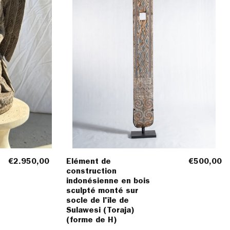
monté
e
sur
que
socle
de
l'île
de
Sulawesi
(Toraja)
(forme
de
H)
€2.950,00
Elément de
€500,00
construction
indonésienne en bois
sculpté monté sur
socle de l'île de
Sulawesi (Toraja)
(forme de H)