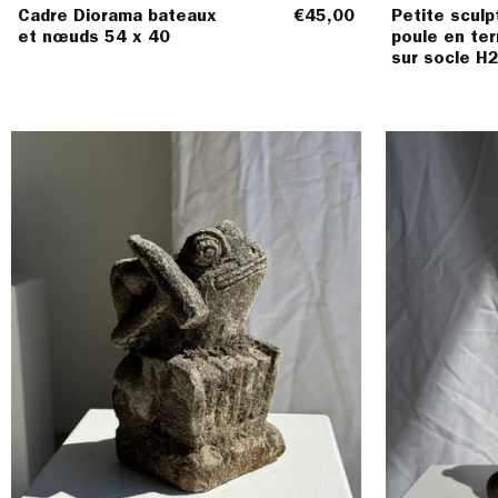
Cadre Diorama bateaux
€45,00
Petite sculp
et nœuds 54 x 40
poule en ter
sur socle H
Petite
grenouille
sculpture
de
pierre
calcaire
balinaise
au
métallophone
H20
l11,5
L11