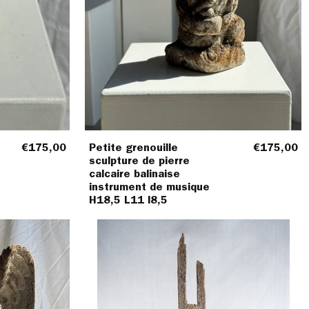
l8,5
€175,00
Petite grenouille
€175,00
sculpture de pierre
calcaire balinaise
instrument de musique
H18,5 L11 l8,5
re
Elément
onnelle
de
sienne
construction
indonésienne
en
bois
sculpté