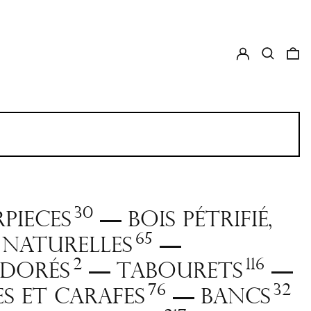
Log in
Search
0 
30
pieces
Bois pétrifié,
—
65
s naturelles
—
2
116
 dorés
Tabourets
—
—
76
32
es et carafes
Bancs
—