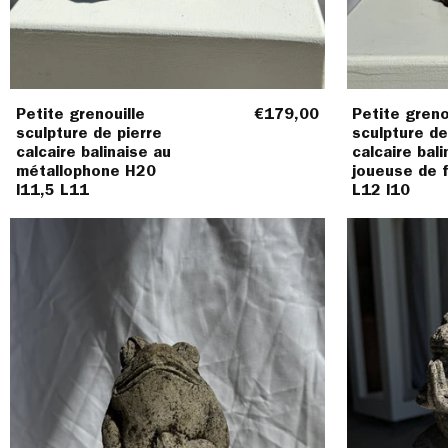
Petite grenouille
€179,00
Petite greno
sculpture de pierre
sculpture de
calcaire balinaise au
calcaire bali
métallophone H20
joueuse de 
l11,5 L11
L12 l10
Petite
grenouille
sculpture
de
pierre
calcaire
balinaise
main
sur
le
torse
H18