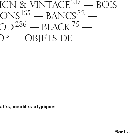
217
sign & vintage
Bois
—
165
32
dons
Bancs
—
—
286
75
od
BLACK
—
—
3
o
Objets de
—
cafés, meubles atypiques
Sort