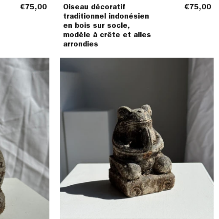
€75,00
Oiseau décoratif
€75,00
traditionnel indonésien
en bois sur socle,
modèle à crête et ailes
arrondies
Petite
lle
grenouille
re
sculpture
de
pierre
e
calcaire
se
balinaise
prieuse
(petite)
H13
L8
l7,5